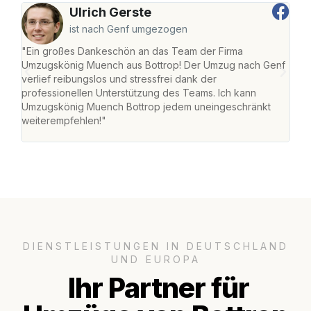
Ulrich Gerste
ist nach Genf umgezogen
"Ein großes Dankeschön an das Team der Firma
"Di
Umzugskönig Muench aus Bottrop! Der Umzug nach Genf
mei
verlief reibungslos und stressfrei dank der
Team
professionellen Unterstützung des Teams. Ich kann
habe
Umzugskönig Muench Bottrop jedem uneingeschränkt
an m
weiterempfehlen!"
groß
DIENSTLEISTUNGEN IN DEUTSCHLAND
UND EUROPA
Ihr Partner für