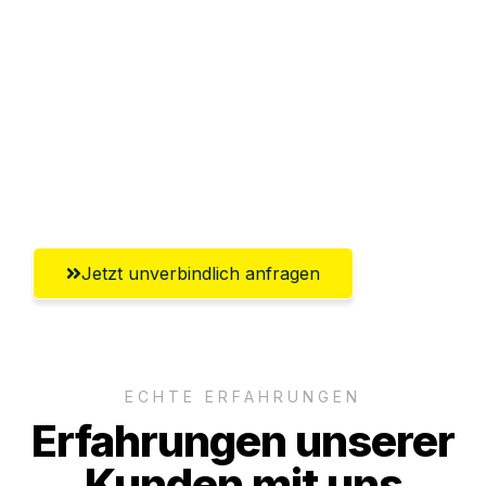
Abwicklung innerhalb von 24 Stunden
Versichert bis zu 7.500€
Ggf. komplette Zollabwicklung inklusive
Umfassender Kundensupport aus
Bottrop
Jetzt unverbindlich anfragen
ECHTE ERFAHRUNGEN
Erfahrungen unserer
Kunden mit uns