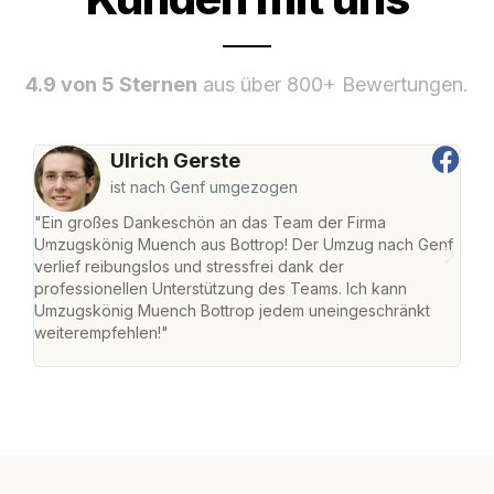
4.9 von 5 Sternen
aus über 800+ Bewertungen.
Ulrich Gerste
ist nach Genf umgezogen
"Ein großes Dankeschön an das Team der Firma
"Di
Umzugskönig Muench aus Bottrop! Der Umzug nach Genf
mei
verlief reibungslos und stressfrei dank der
Team
professionellen Unterstützung des Teams. Ich kann
habe
Umzugskönig Muench Bottrop jedem uneingeschränkt
an m
weiterempfehlen!"
groß