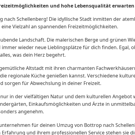
reizeitmöglichkeiten und hohe Lebensqualität erwarten 
ach Schellenberg! Die idyllische Stadt inmitten der ate
eine Vielzahl an spannenden Freizeitmöglichkeiten.
beraubende Landschaft. Die malerischen Berge und grünen 
mer wieder neue Lieblingsplätze für dich finden. Egal, ob 
alles, was dein Herz begehrt.
 gemütliche Altstadt mit ihren charmanten Fachwerkhäusern i
 die regionale Küche genießen kannst. Verschiedene kultur
sorgen für Abwechslung in deiner Freizeit.
t nur in der vielfältigen Natur und dem kulturellen Angebot
 Kindergärten, Einkaufsmöglichkeiten und Ärzte in unmittel
esonders angenehm.
nternehmen für deinen Umzug von Bottrop nach Schellenb
gen Erfahrung und ihrem professionellen Service stehen sie