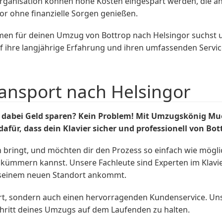
Organisation können hohe Kosten eingespart werden, die an
r ohne finanzielle Sorgen genießen.
n für deinen Umzug von Bottrop nach Helsingor suchst un
ihre langjährige Erfahrung und ihren umfassenden Service
ransport nach Helsingor
 dabei Geld sparen? Kein Problem! Mit Umzugskönig Mu
ür, dass dein Klavier sicher und professionell von Bott
h bringt, und möchten dir den Prozess so einfach wie mö
e kümmern kannst. Unsere Fachleute sind Experten im Klavie
an seinem neuen Standort ankommt.
port, sondern auch einen hervorragenden Kundenservice. Uns
hritt deines Umzugs auf dem Laufenden zu halten.