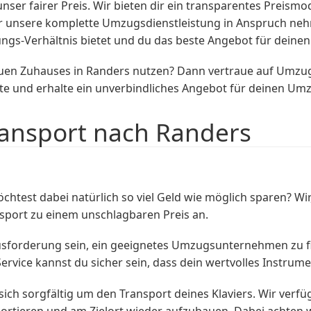
nser fairer Preis. Wir bieten dir ein transparentes Preism
r unsere komplette Umzugsdienstleistung in Anspruch nehm
tungs-Verhältnis bietet und du das beste Angebot für deine
 neuen Zuhauses in Randers nutzen? Dann vertraue auf Umz
e und erhalte ein unverbindliches Angebot für deinen Um
ransport nach Randers
chtest dabei natürlich so viel Geld wie möglich sparen
nsport zu einem unschlagbaren Preis an.
forderung sein, ein geeignetes Umzugsunternehmen zu find
ervice kannst du sicher sein, dass dein wertvolles Instrume
h sorgfältig um den Transport deines Klaviers. Wir verfü
portieren und am Zielort wieder aufzubauen. Dabei achten w