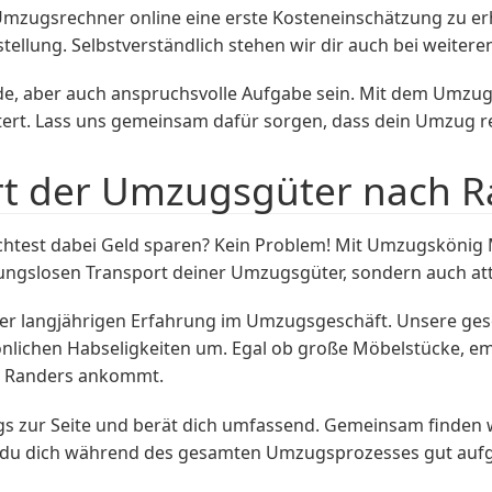
 Umzugsrechner online eine erste Kosteneinschätzung zu erh
tellung. Selbstverständlich stehen wir dir auch bei weiter
e, aber auch anspruchsvolle Aufgabe sein. Mit dem Umzug
tert. Lass uns gemeinsam dafür sorgen, dass dein Umzug re
rt der Umzugsgüter nach 
test dabei Geld sparen? Kein Problem! Mit Umzugskönig M
ibungslosen Transport deiner Umzugsgüter, sondern auch att
er langjährigen Erfahrung im Umzugsgeschäft. Unsere ges
lichen Habseligkeiten um. Egal ob große Möbelstücke, empf
n Randers ankommt.
s zur Seite und berät dich umfassend. Gemeinsam finden wi
s du dich während des gesamten Umzugsprozesses gut aufg