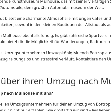
ruckende Kunstmuseum Mulhouse, das mit seiner vielfältig
de l’Automobile, dem größten Automobilmuseum der Welt.
adt bietet eine charmante Atmosphäre mit urigen Cafés und
hkeiten, sowohl in den kleinen Boutiquen der Altstadt als 
in Mulhouse ebenfalls fündig. Es gibt zahlreiche Sportverei
d bietet dir die Möglichkeit für Wanderungen, Radtouren 
as Umzugsunternehmen Umzugskönig Muench Bottrop aus Bo
mzug reibungslos und stressfrei verläuft. Kontaktiere de
über ihren Umzug nach Mu
op nach Mulhouse mit uns?
nellen Umzugsunternehmen für deinen Umzug von Bottrop 
s dir nicht nur erzählen, wie großartig wir sind – lies lieb