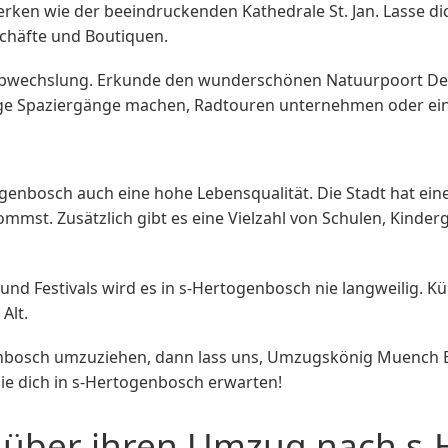
ken wie der beeindruckenden Kathedrale St. Jan. Lasse di
chäfte und Boutiquen.
l Abwechslung. Erkunde den wunderschönen Natuurpoort De 
bige Spaziergänge machen, Radtouren unternehmen oder ein
togenbosch auch eine hohe Lebensqualität. Die Stadt hat ei
kommst. Zusätzlich gibt es eine Vielzahl von Schulen, Kinde
und Festivals wird es in s-Hertogenbosch nie langweilig. 
Alt.
enbosch umzuziehen, dann lass uns, Umzugskönig Muench B
die dich in s-Hertogenbosch erwarten!
über ihren Umzug nach s-