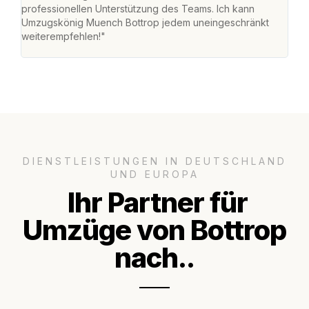
professionellen Unterstützung des Teams. Ich kann
habe
Umzugskönig Muench Bottrop jedem uneingeschränkt
an m
weiterempfehlen!"
groß
DIENSTLEISTUNGEN IN DEUTSCHLAND
UND EUROPA
Ihr Partner für
Umzüge von Bottrop
nach..