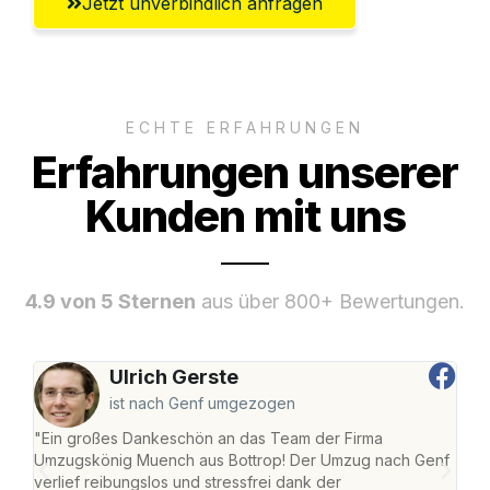
Jetzt unverbindlich anfragen
ECHTE ERFAHRUNGEN
Erfahrungen unserer
Kunden mit uns
4.9 von 5 Sternen
aus über 800+ Bewertungen.
Ulrich Gerste
ist nach Genf umgezogen
"Ein großes Dankeschön an das Team der Firma
"Di
Umzugskönig Muench aus Bottrop! Der Umzug nach Genf
mei
verlief reibungslos und stressfrei dank der
Team