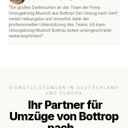
"Ein großes Dankeschön an das Team der Firma
"Di
Umzugskönig Muench aus Bottrop! Der Umzug nach Genf
mei
verlief reibungslos und stressfrei dank der
Team
professionellen Unterstützung des Teams. Ich kann
habe
Umzugskönig Muench Bottrop jedem uneingeschränkt
an m
weiterempfehlen!"
groß
DIENSTLEISTUNGEN IN DEUTSCHLAND
UND EUROPA
Ihr Partner für
Umzüge von Bottrop
nach..