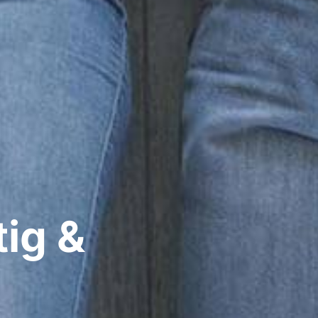
​
ig &