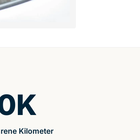
0
K
rene Kilometer