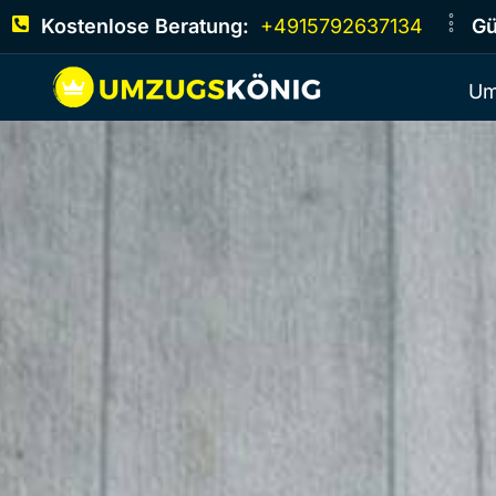
Kostenlose Beratung:
+4915792637134
Gü
Um