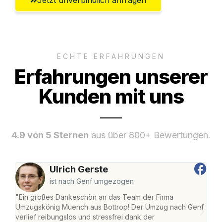
ECHTE ERFAHRUNGEN
Erfahrungen unserer
Kunden mit uns
4.9 von 5 Sternen
aus über 800+ Bewertungen.
Ulrich Gerste
ist nach Genf umgezogen
"Ein großes Dankeschön an das Team der Firma
"Di
Umzugskönig Muench aus Bottrop! Der Umzug nach Genf
mei
verlief reibungslos und stressfrei dank der
Team