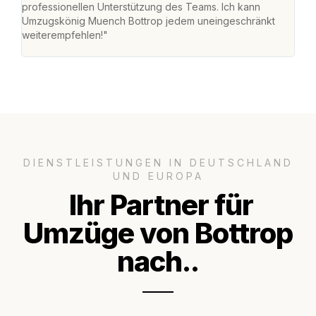
professionellen Unterstützung des Teams. Ich kann
habe
Umzugskönig Muench Bottrop jedem uneingeschränkt
an m
weiterempfehlen!"
groß
DIENSTLEISTUNGEN IN DEUTSCHLAND
UND EUROPA
Ihr Partner für
Umzüge von Bottrop
nach..