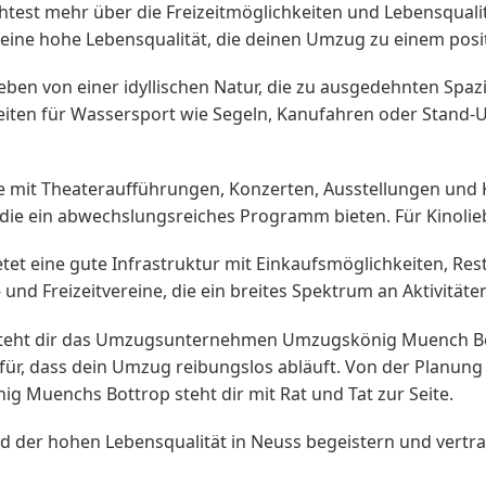
est mehr über die Freizeitmöglichkeiten und Lebensqualit
nd eine hohe Lebensqualität, die deinen Umzug zu einem pos
eben von einer idyllischen Natur, die zu ausgedehnten Spa
eiten für Wassersport wie Segeln, Kanufahren oder Stand-Up
e mit Theateraufführungen, Konzerten, Ausstellungen und K
die ein abwechslungsreiches Programm bieten. Für Kinolieb
bietet eine gute Infrastruktur mit Einkaufsmöglichkeiten, R
und Freizeitvereine, die ein breites Spektrum an Aktivitäte
teht dir das Umzugsunternehmen Umzugskönig Muench Bottr
für, dass dein Umzug reibungslos abläuft. Von der Planung
 Muenchs Bottrop steht dir mit Rat und Tat zur Seite.
en und der hohen Lebensqualität in Neuss begeistern und 