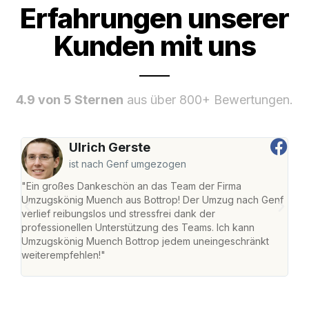
Erfahrungen unserer
Kunden mit uns
4.9 von 5 Sternen
aus über 800+ Bewertungen.
Ulrich Gerste
ist nach Genf umgezogen
"Ein großes Dankeschön an das Team der Firma
"Di
Umzugskönig Muench aus Bottrop! Der Umzug nach Genf
mei
verlief reibungslos und stressfrei dank der
Team
professionellen Unterstützung des Teams. Ich kann
habe
Umzugskönig Muench Bottrop jedem uneingeschränkt
an m
weiterempfehlen!"
groß