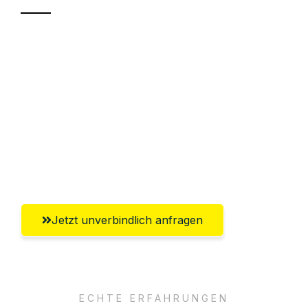
Sparen Sie bis zu 100€ bei Anfrage
Abwicklung innerhalb von 24 Stunden
Versichert bis zu 7.500€
Ggf. komplette Zollabwicklung inklusive
Umfassender Kundensupport aus
Bottrop
Jetzt unverbindlich anfragen
ECHTE ERFAHRUNGEN