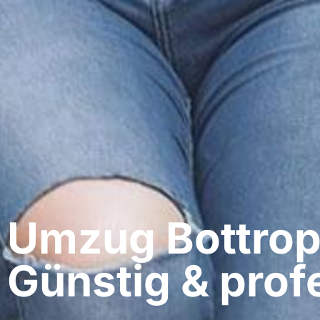
Umzug Bottrop​
Günstig & profe