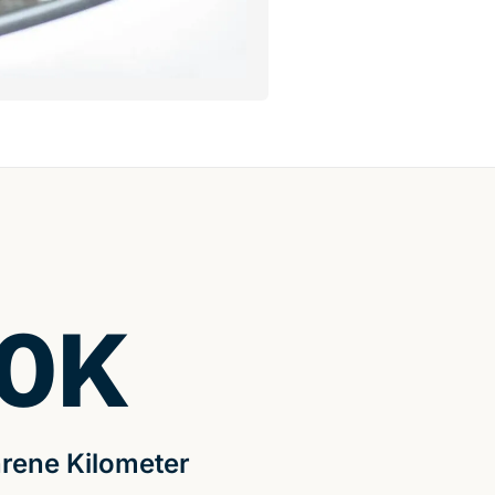
0
K
rene Kilometer