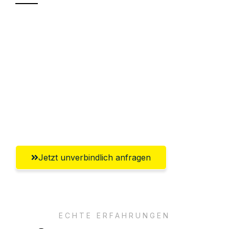
Sparen Sie bis zu 100€ bei Anfrage
Abwicklung innerhalb von 24 Stunden
Versichert bis zu 7.500€
Ggf. komplette Zollabwicklung inklusive
Umfassender Kundensupport aus
Bottrop
Jetzt unverbindlich anfragen
ECHTE ERFAHRUNGEN