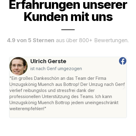
Erfahrungen unserer
Kunden mit uns
4.9 von 5 Sternen
aus über 800+ Bewertungen.
Ulrich Gerste
ist nach Genf umgezogen
"Ein großes Dankeschön an das Team der Firma
"Di
Umzugskönig Muench aus Bottrop! Der Umzug nach Genf
mei
verlief reibungslos und stressfrei dank der
Team
professionellen Unterstützung des Teams. Ich kann
habe
Umzugskönig Muench Bottrop jedem uneingeschränkt
an m
weiterempfehlen!"
groß