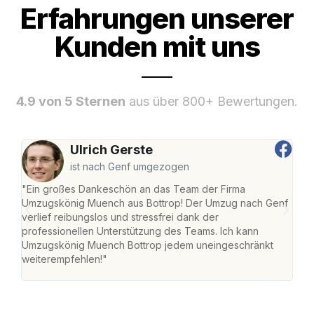
Erfahrungen unserer
Kunden mit uns
4.9 von 5 Sternen
aus über 800+ Bewertungen.
Ulrich Gerste
ist nach Genf umgezogen
"Ein großes Dankeschön an das Team der Firma
"Di
Umzugskönig Muench aus Bottrop! Der Umzug nach Genf
mei
verlief reibungslos und stressfrei dank der
Team
professionellen Unterstützung des Teams. Ich kann
habe
Umzugskönig Muench Bottrop jedem uneingeschränkt
an m
weiterempfehlen!"
groß