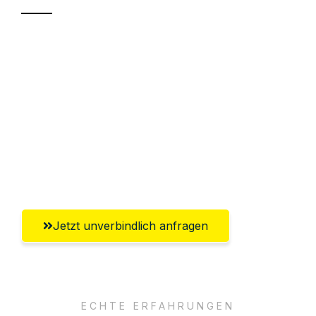
Sparen Sie bis zu 100€ bei Anfrage
Abwicklung innerhalb von 24 Stunden
Versichert bis zu 7.500€
Ggf. komplette Zollabwicklung inklusive
Umfassender Kundensupport aus
Bottrop
Jetzt unverbindlich anfragen
ECHTE ERFAHRUNGEN